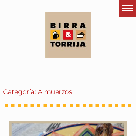
Portada
¿Esto que es pués?
Últimas visitas
Todos los garitos
Se me apetece…
Por el mundo
Categoría: Almuerzos
Contactar
Instagram