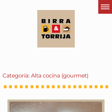
Portada
¿Esto que es pués?
Últimas visitas
Todos los garitos
Se me apetece…
Por el mundo
Categoría: Alta cocina (gourmet)
Contactar
Instagram