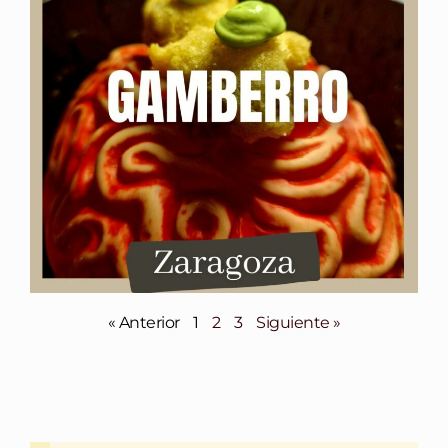
« Anterior
1
2
3
Siguiente »