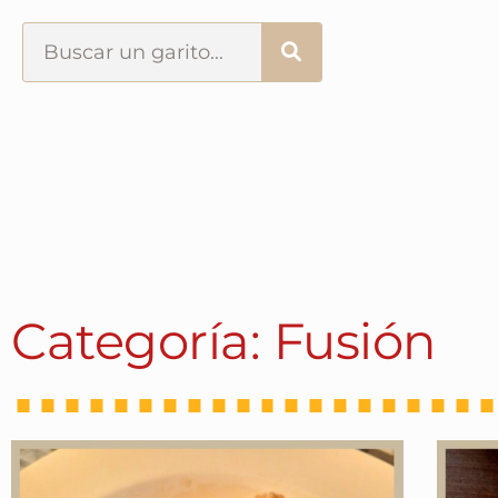
Portada
¿Esto que es pués?
Últimas visitas
Todos los garitos
Categoría: Fusión
Se me apetece…
Por el mundo
Contactar