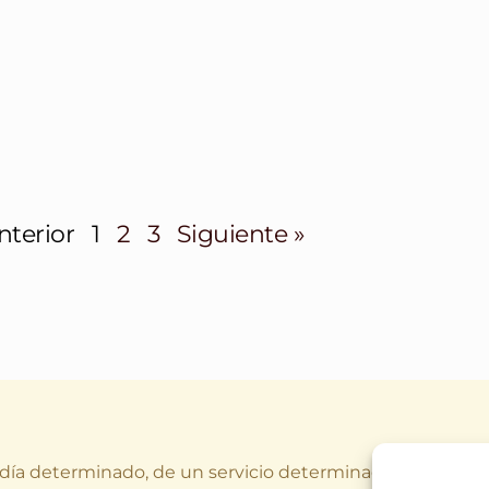
nterior
1
2
3
Siguiente »
 día determinado, de un servicio determinado (o varios a