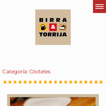
Portada
¿Esto que es pués?
Últimas visitas
Todos los garitos
Se me apetece…
Por el mundo
Categoría: Cócteles
Contactar
Instagram