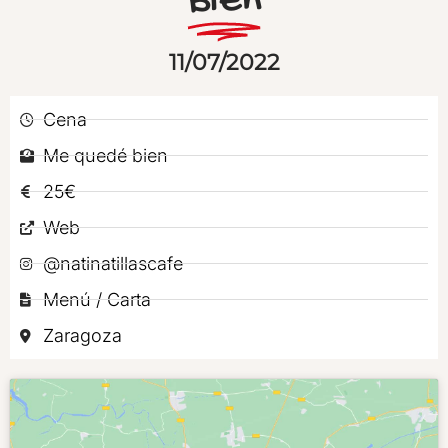
Bien
11/07/2022
Cena
Me quedé bien
25€
Web
@natinatillascafe
Menú / Carta
Zaragoza