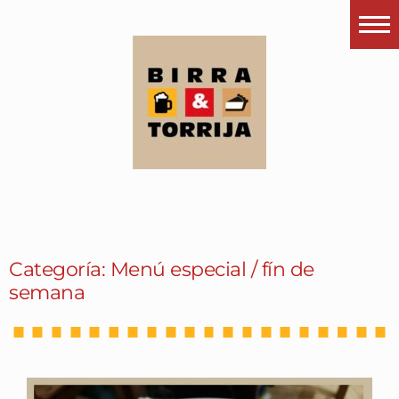
Portada
¿Esto que es pués?
Últimas visitas
Todos los garitos
Se me apetece…
Por el mundo
Categoría: Menú especial / fín de
Contactar
semana
Instagram