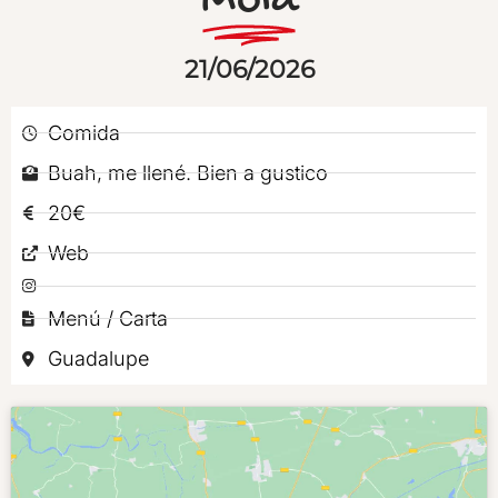
Mola
21/06/2026
Comida
Buah, me llené. Bien a gustico
20€
Web
Menú / Carta
Guadalupe