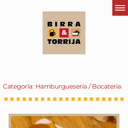
Portada
¿Esto que es pués?
Últimas visitas
Todos los garitos
Se me apetece…
Por el mundo
Categoría: Hamburguesería / Bocatería
Contactar
Instagram