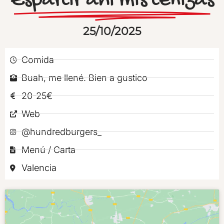
Esparcir ahí mis cenizas
25/10/2025
Comida
Buah, me llené. Bien a gustico
20-25€
Web
@hundredburgers_
Menú / Carta
Valencia