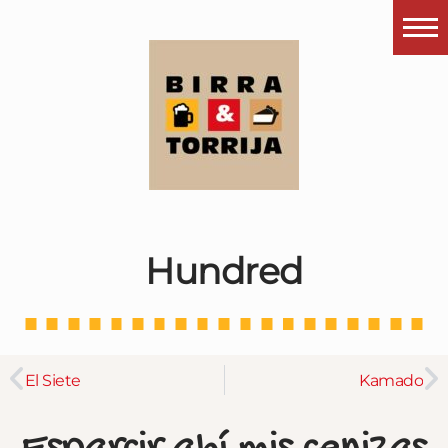
Portada
¿Esto que es pués?
Últimas visitas
Todos los garitos
Se me apetece…
Hundred
Por el mundo
Contactar
Instagram
El Siete
Kamado