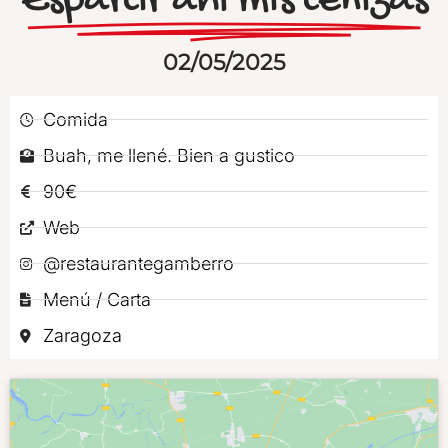
Esparcir ahí mis cenizas
02/05/2025
Comida
Buah, me llené. Bien a gustico
90€
Web
@restaurantegamberro
Menú / Carta
Zaragoza