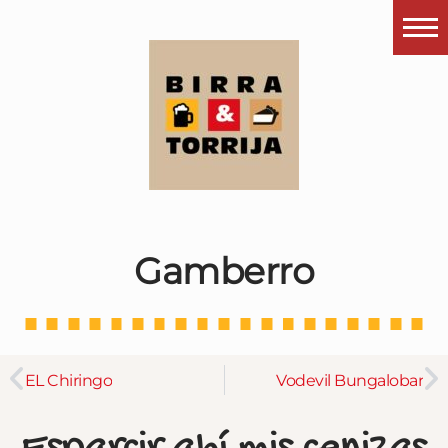
Portada
¿Esto que es pués?
Últimas visitas
Todos los garitos
Se me apetece…
Gamberro
Por el mundo
Contactar
Instagram
EL Chiringo
Vodevil Bungalobar