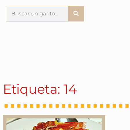
Portada
¿Esto que es pués?
Últimas visitas
Todos los garitos
Etiqueta: 14
Se me apetece…
Por el mundo
Contactar