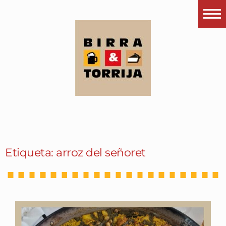
Portada
¿Esto que es pués?
Últimas visitas
Todos los garitos
Se me apetece…
Por el mundo
Etiqueta: arroz del señoret
Contactar
Instagram