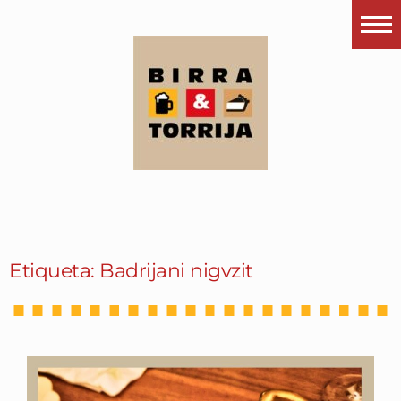
Portada
¿Esto que es pués?
Últimas visitas
Todos los garitos
Se me apetece…
Por el mundo
Etiqueta: Badrijani nigvzit
Contactar
Instagram