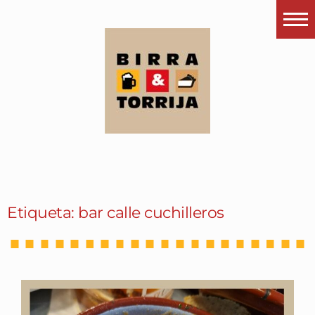
Portada
¿Esto que es pués?
Últimas visitas
Todos los garitos
Se me apetece…
Por el mundo
Etiqueta: bar calle cuchilleros
Contactar
Instagram