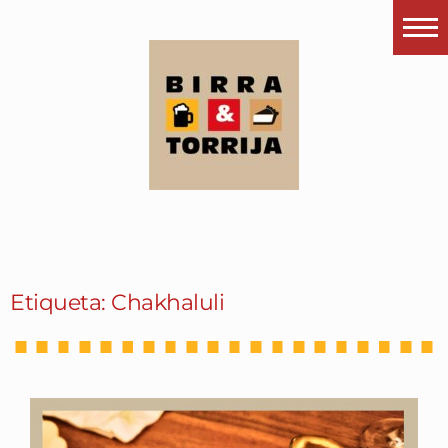
Portada
¿Esto que es pués?
Últimas visitas
Todos los garitos
Se me apetece…
Por el mundo
Etiqueta: Chakhaluli
Contactar
Instagram