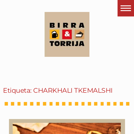
Portada
¿Esto que es pués?
Últimas visitas
Todos los garitos
Se me apetece…
Por el mundo
Etiqueta: CHARKHALI TKEMALSHI
Contactar
Instagram