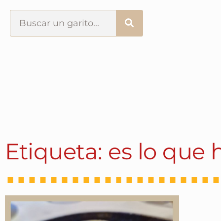
Portada
¿Esto que es pués?
Últimas visitas
Todos los garitos
Etiqueta: es lo que 
Se me apetece…
Por el mundo
Contactar