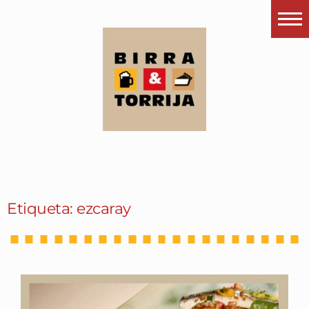
Portada
¿Esto que es pués?
Últimas visitas
Todos los garitos
Se me apetece…
Por el mundo
Etiqueta: ezcaray
Contactar
Instagram