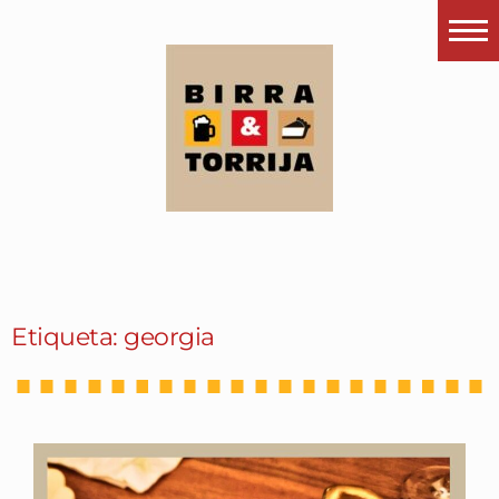
Portada
¿Esto que es pués?
Últimas visitas
Todos los garitos
Se me apetece…
Por el mundo
Etiqueta: georgia
Contactar
Instagram