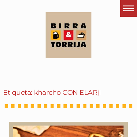
Portada
¿Esto que es pués?
Últimas visitas
Todos los garitos
Se me apetece…
Por el mundo
Etiqueta: kharcho CON ELARji
Contactar
Instagram