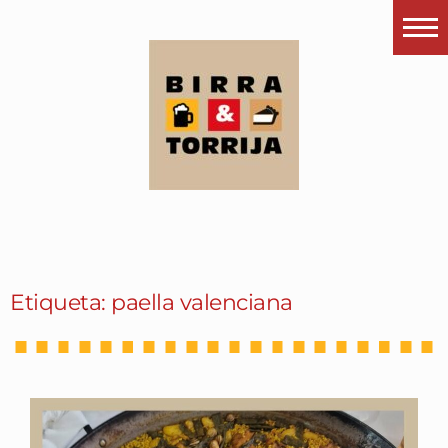
Portada
¿Esto que es pués?
Últimas visitas
Todos los garitos
Se me apetece…
Por el mundo
Etiqueta: paella valenciana
Contactar
Instagram