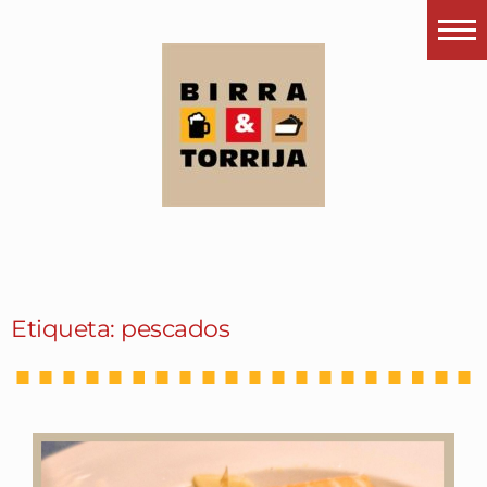
Portada
¿Esto que es pués?
Últimas visitas
Todos los garitos
Se me apetece…
Por el mundo
Etiqueta: pescados
Contactar
Instagram