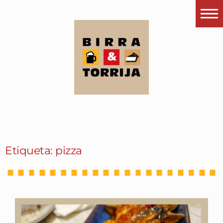
Portada
¿Esto que es pués?
Últimas visitas
Todos los garitos
Se me apetece…
Por el mundo
Etiqueta: pizza
Contactar
Instagram