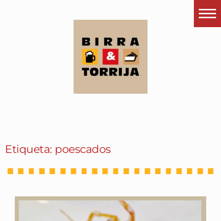
Portada
¿Esto que es pués?
Últimas visitas
Todos los garitos
Se me apetece…
Por el mundo
Etiqueta: poescados
Contactar
Instagram