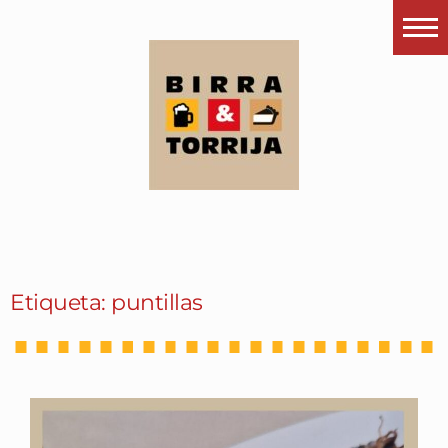
Portada
¿Esto que es pués?
Últimas visitas
Todos los garitos
Se me apetece…
Por el mundo
Etiqueta: puntillas
Contactar
Instagram