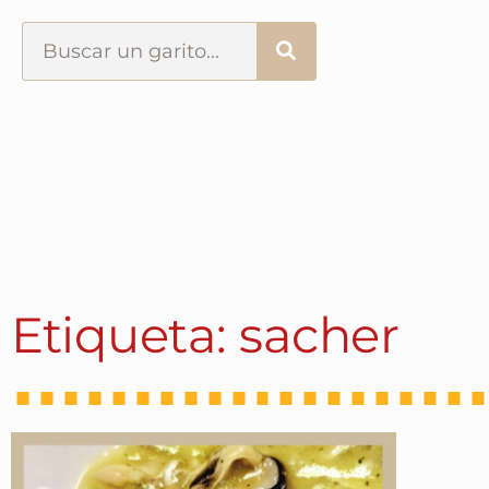
Portada
¿Esto que es pués?
Últimas visitas
Todos los garitos
Etiqueta: sacher
Se me apetece…
Por el mundo
Contactar