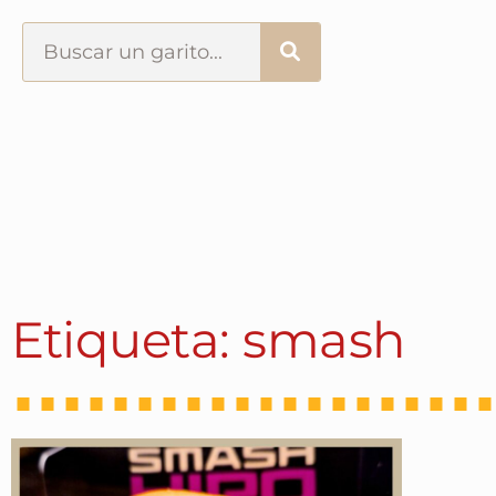
Portada
¿Esto que es pués?
Últimas visitas
Todos los garitos
Etiqueta: smash
Se me apetece…
Por el mundo
Contactar