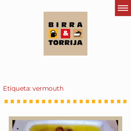
Portada
¿Esto que es pués?
Últimas visitas
Todos los garitos
Se me apetece…
Por el mundo
Etiqueta: vermouth
Contactar
Instagram