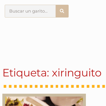
Portada
¿Esto que es pués?
Últimas visitas
Todos los garitos
Etiqueta: xiringuito
Se me apetece…
Por el mundo
Contactar