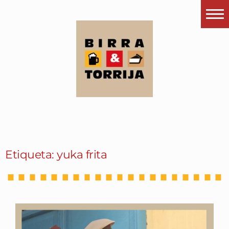
Portada
¿Esto que es pués?
Últimas visitas
Todos los garitos
Se me apetece…
Por el mundo
Etiqueta: yuka frita
Contactar
Instagram