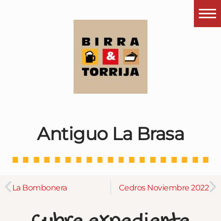
Portada
¿Esto que es pués?
Últimas visitas
Todos los garitos
Se me apetece…
Antiguo La Brasa
Por el mundo
Contactar
Instagram
La Bombonera
Cedros Noviembre 2022