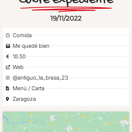
Cubre expediente
19/11/2022
Comida
Me quedé bien
18.50
Web
@antiguo_la_brasa_23
Menú / Carta
Zaragoza