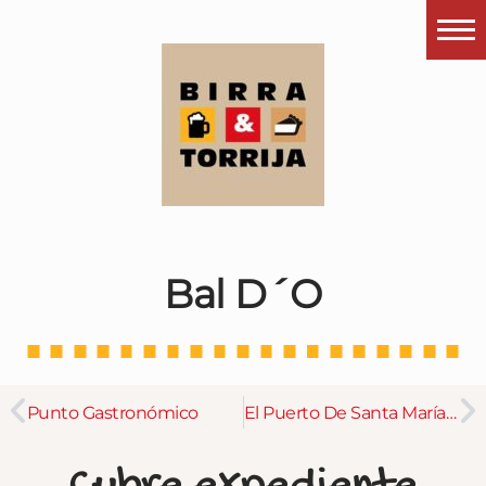
Portada
¿Esto que es pués?
Últimas visitas
Todos los garitos
Se me apetece…
Bal D´O
Por el mundo
Contactar
Instagram
Punto Gastronómico
El Puerto De Santa María – Noviembre 2021