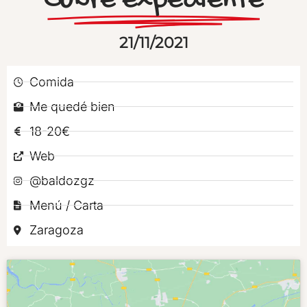
Cubre expediente
21/11/2021
Comida
Me quedé bien
18-20€
Web
@baldozgz
Menú / Carta
Zaragoza