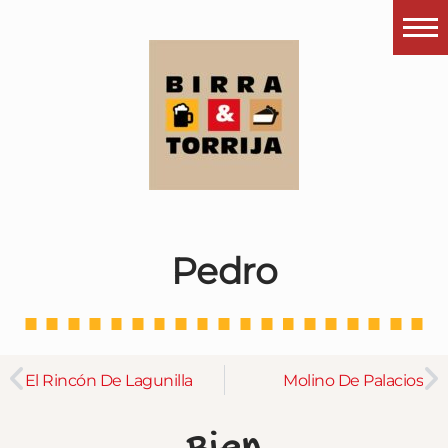
Portada
¿Esto que es pués?
Últimas visitas
Todos los garitos
Se me apetece…
Pedro
Por el mundo
Contactar
Instagram
El Rincón De Lagunilla
Molino De Palacios