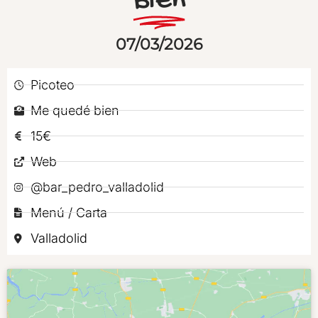
Bien
07/03/2026
Picoteo
Me quedé bien
15€
Web
@bar_pedro_valladolid
Menú / Carta
Valladolid