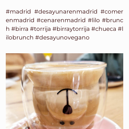
#madrid
#desayunarenmadrid
#comer
enmadrid
#cenarenmadrid
#lilo
#brunc
h
#birra
#torrija
#birraytorrija
#chueca
#l
ilobrunch
#desayunovegano