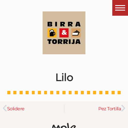
Portada
¿Esto que es pués?
Últimas visitas
Todos los garitos
Se me apetece…
Lilo
Por el mundo
Contactar
Instagram
Solidere
Pez Tortilla