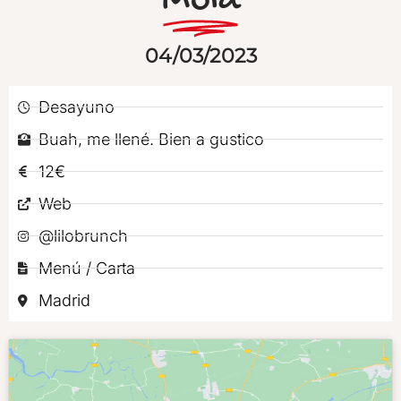
Mola
04/03/2023
Desayuno
Buah, me llené. Bien a gustico
12€
Web
@lilobrunch
Menú / Carta
Madrid