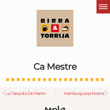
Portada
¿Esto que es pués?
Últimas visitas
Todos los garitos
Se me apetece…
Ca Mestre
Por el mundo
Contactar
Instagram
La Tasquita De Martín
Hamburguesa Nostra