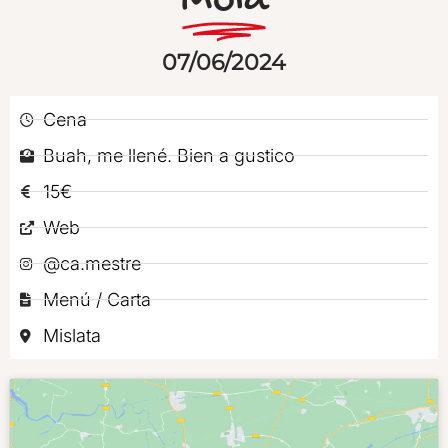
Mola
07/06/2024
Cena
Buah, me llené. Bien a gustico
15€
Web
@ca.mestre
Menú / Carta
Mislata