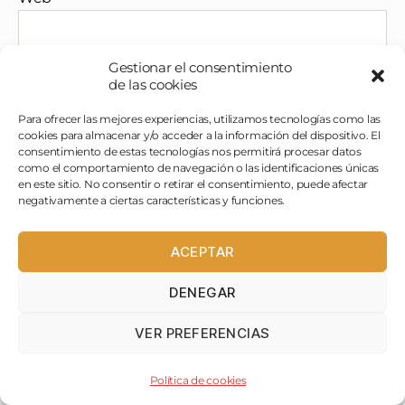
Gestionar el consentimiento
de las cookies
Para ofrecer las mejores experiencias, utilizamos tecnologías como las
cookies para almacenar y/o acceder a la información del dispositivo. El
consentimiento de estas tecnologías nos permitirá procesar datos
como el comportamiento de navegación o las identificaciones únicas
en este sitio. No consentir o retirar el consentimiento, puede afectar
negativamente a ciertas características y funciones.
ANTES DE NADA.....
ACEPTAR
Las opiniones aquí escritas son solo mías,
DENEGAR
de un día determinado, de un servicio
determinado (o varios a veces), de unos
VER PREFERENCIAS
platos concretos, por lo que es mi
experiencia particular y no tiene porque
Política de cookies
coincidir con la tuya, hay gustos diferentes