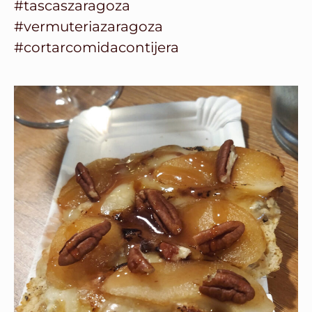
#tascaszaragoza
#vermuteriazaragoza
#cortarcomidacontijera