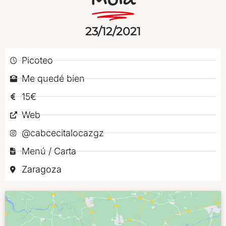
Mola
23/12/2021
Picoteo
Me quedé bien
15€
Web
@cabcecitalocazgz
Menú / Carta
Zaragoza