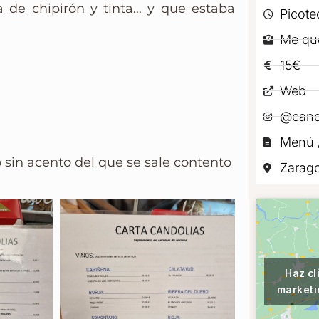
 de chipirón y tinta… y que estaba
Picote
Me qu
15€
Web
@cand
Menú /
 sin acento del que se sale contento
Zarag
Haz cl
marketi