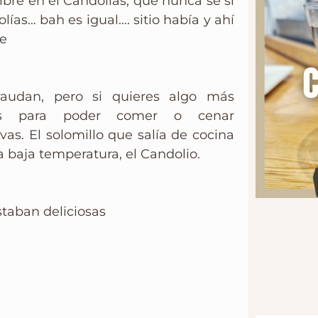
bre en el Candolias, que nunca se si
lías… bah es igual…. sitio había y ahí
ve
audan, pero si quieres algo más
nes para poder comer o cenar
as. El solomillo que salía de cocina
 baja temperatura, el Candolio.
staban deliciosas