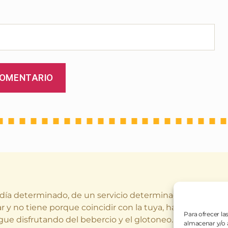
 día determinado, de un servicio determinado (o varios a
r y no tiene porque coincidir con la tuya, hay gustos dife
Para ofrecer la
gue disfrutando del bebercio y el glotoneo.
almacenar y/o a