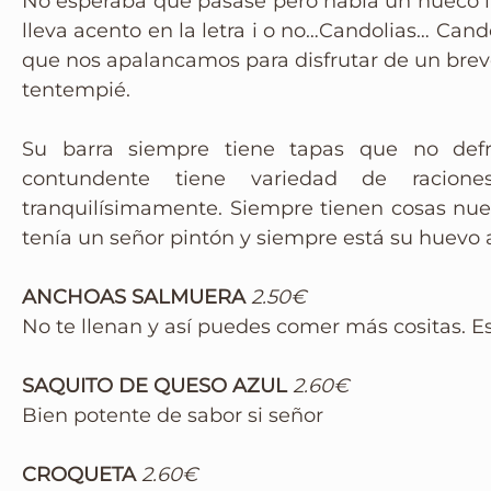
No esperaba que pasase pero había un hueco li
Instagram
lleva acento en la letra i o no…Candolias… Cando
que nos apalancamos para disfrutar de un bre
tentempié.
Su barra siempre tiene tapas que no defr
contundente tiene variedad de racio
tranquilísimamente. Siempre tienen cosas nuev
tenía un señor pintón y siempre está su huevo a
ANCHOAS SALMUERA
2.50€
No te llenan y así puedes comer más cositas. E
SAQUITO DE QUESO AZUL
2.60€
Bien potente de sabor si señor
CROQUETA
2.60€