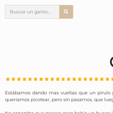
Portada
¿Esto que es pués?
Últimas visitas
Todos los garitos
Se me apetece…
Estábamos dando mas vueltas que un pirulo p
Por el mundo
queríamos picotear, pero sin pasarnos, que lue
Contactar