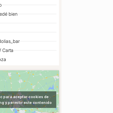
o
edé bien
olias_bar
 Carta
oza
ic para aceptar cookies de
ng y permitir este contenido