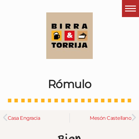
Portada
¿Esto que es pués?
Últimas visitas
Todos los garitos
Se me apetece…
Rómulo
Por el mundo
Contactar
Instagram
Casa Engracia
Mesón Castellano