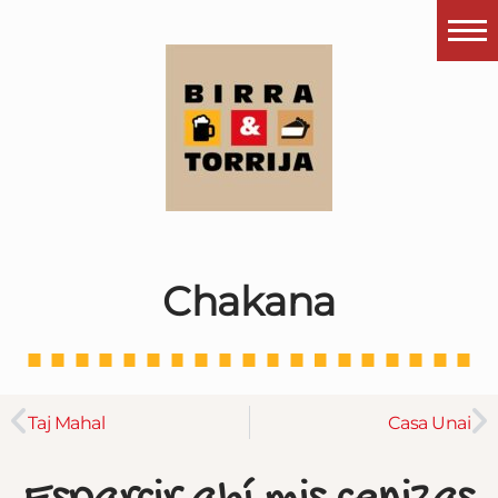
Portada
¿Esto que es pués?
Últimas visitas
Todos los garitos
Se me apetece…
Chakana
Por el mundo
Contactar
Instagram
Taj Mahal
Casa Unai