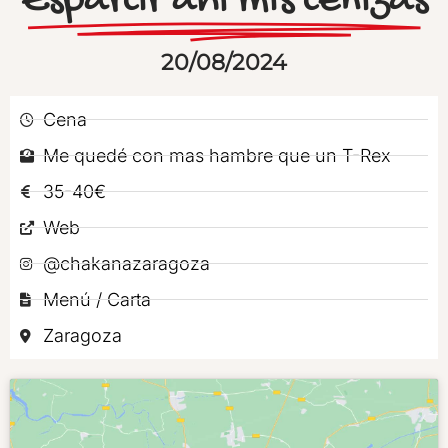
Esparcir ahí mis cenizas
20/08/2024
Cena
Me quedé con mas hambre que un T-Rex
35-40€
Web
@chakanazaragoza
Menú / Carta
Zaragoza