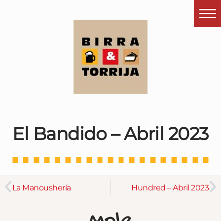
Portada
¿Esto que es pués?
Últimas visitas
Todos los garitos
Se me apetece…
El Bandido – Abril 2023
Por el mundo
Contactar
Instagram
La Manoushería
Hundred – Abril 2023