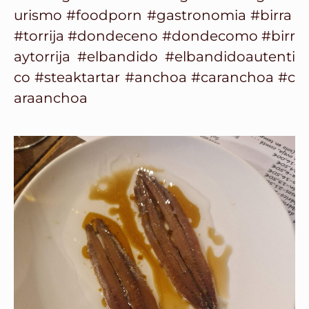
urismo
#foodporn
#gastronomia
#birra
#torrija
#dondeceno
#dondecomo
#birr
aytorrija
#elbandido
#elbandidoautenti
co
#steaktartar
#anchoa
#caranchoa
#c
araanchoa