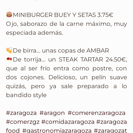
MINIBURGER BUEY Y SETAS 3.75€
Ojo, saborazo de la carne máximo, muy
especiada además.
De birra… unas copas de AMBAR
De torrija… un STEAK TARTAR 24.50€,
que al ser frío entra como postre, con
dos cojones. Delicioso, un pelín suave
quizás, pero ya sale preparado a lo
bandido style
#zaragoza
#aragon
#comerenzaragoza
#comerzgz
#comidazaragoza
#zaragoza
food
#gastronomiazaragoza
#zaragozat