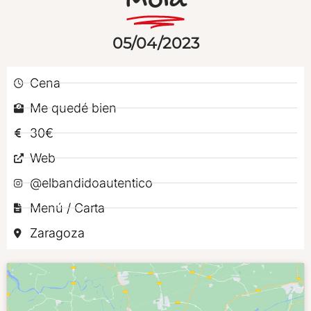
Mola
05/04/2023
Cena
Me quedé bien
30€
Web
@elbandidoautentico
Menú / Carta
Zaragoza