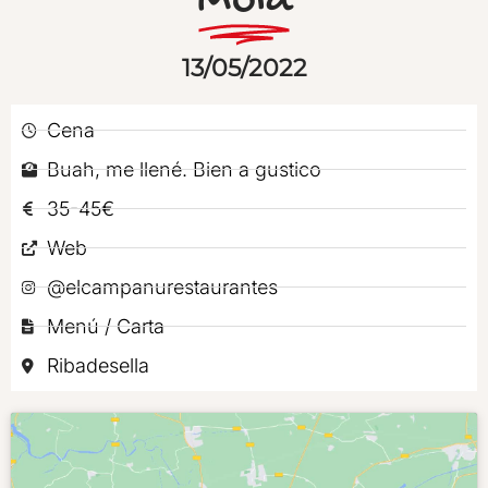
Mola
13/05/2022
Cena
Buah, me llené. Bien a gustico
35-45€
Web
@elcampanurestaurantes
Menú / Carta
Ribadesella