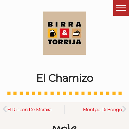
Portada
¿Esto que es pués?
Últimas visitas
Todos los garitos
Se me apetece…
El Chamizo
Por el mundo
Contactar
Instagram
El Rincón De Moraira
Montgo Di Bongo