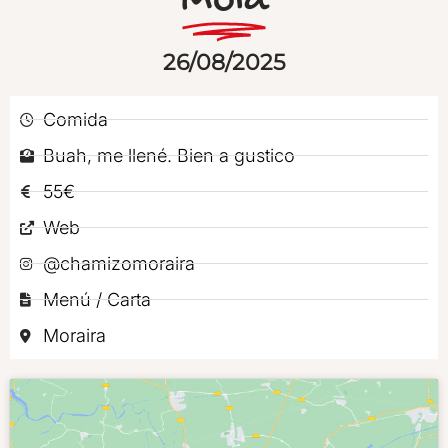
Mola
26/08/2025
Comida
Buah, me llené. Bien a gustico
55€
Web
@chamizomoraira
Menú / Carta
Moraira