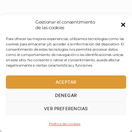
Y tú... ¿qué opinas?
Gestionar el consentimiento
de las cookies
Tu dirección de correo electrónico no será publicada.
Para ofrecer las mejores experiencias, utilizamos tecnologías como las
Los campos obligatorios están marcados con
*
cookies para almacenar y/o acceder a la información del dispositivo. El
consentimiento de estas tecnologías nos permitirá procesar datos
como el comportamiento de navegación o las identificaciones únicas
Comentario
*
en este sitio. No consentir o retirar el consentimiento, puede afectar
negativamente a ciertas características y funciones.
ACEPTAR
DENEGAR
VER PREFERENCIAS
Nombre
*
Política de cookies