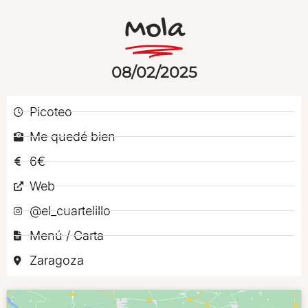
Mola
08/02/2025
Picoteo
Me quedé bien
6€
Web
@el_cuartelillo
Menú / Carta
Zaragoza