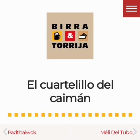
Portada
¿Esto que es pués?
Últimas visitas
Todos los garitos
Se me apetece…
El cuartelillo del
Por el mundo
caimán
Contactar
Instagram
Padthaiwok
Méli Del Tubo