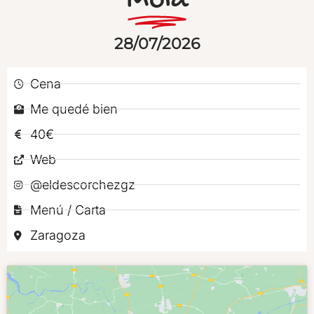
Mola
28/07/2026
Cena
Me quedé bien
40€
Web
@eldescorchezgz
Menú / Carta
Zaragoza