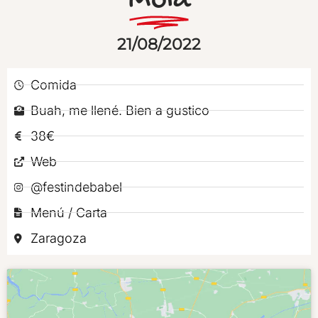
Mola
21/08/2022
Comida
Buah, me llené. Bien a gustico
38€
Web
@festindebabel
Menú / Carta
Zaragoza