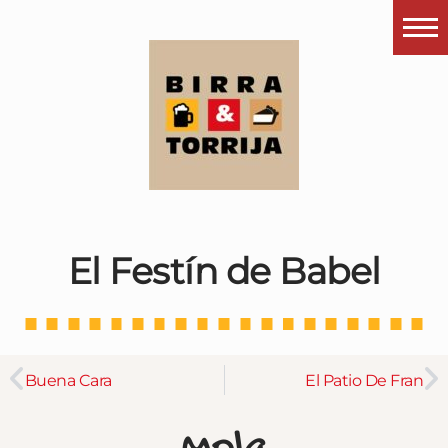
Portada
¿Esto que es pués?
Últimas visitas
Todos los garitos
Se me apetece…
El Festín de Babel
Por el mundo
Contactar
Instagram
Buena Cara
El Patio De Fran