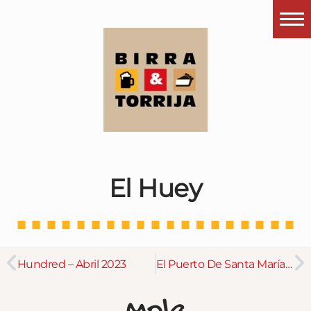
Portada
¿Esto que es pués?
Últimas visitas
Todos los garitos
Se me apetece…
El Huey
Por el mundo
Contactar
Instagram
Hundred – Abril 2023
El Puerto De Santa María – Mayo 2023