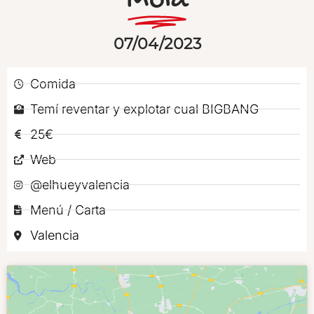
Mola
07/04/2023
Comida
Temí reventar y explotar cual BIGBANG
25€
Web
@elhueyvalencia
Menú / Carta
Valencia