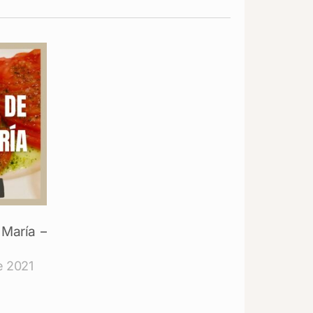
 María –
e 2021