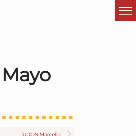
– Mayo
UDON Marceliano Isábal