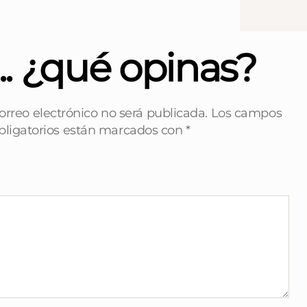
... ¿qué opinas?
orreo electrónico no será publicada.
Los campos
bligatorios están marcados con
*