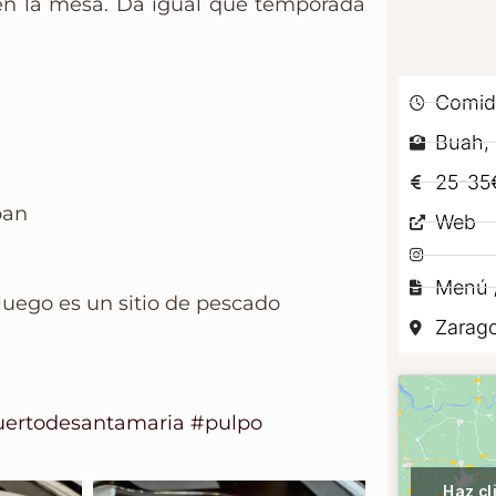
en la mesa. Da igual que temporada
Comid
Buah, 
25-35
ban
Web
Menú /
luego es un sitio de pescado
Zarag
ertodesantamaria
#pulpo
Haz cl