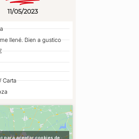
11/05/2023
a
me llené. Bien a gustico
€
 Carta
oza
ic para aceptar cookies de