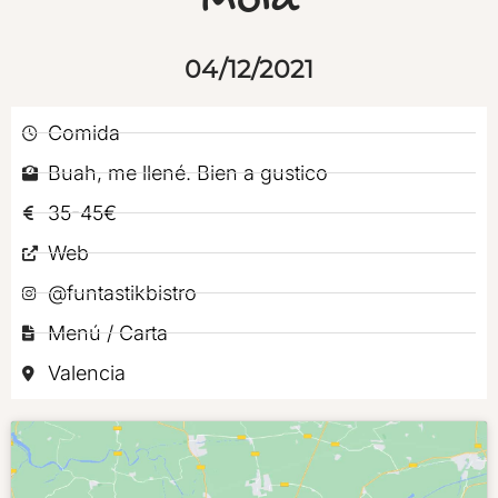
Mola
04/12/2021
Comida
Buah, me llené. Bien a gustico
35-45€
Web
@funtastikbistro
Menú / Carta
Valencia