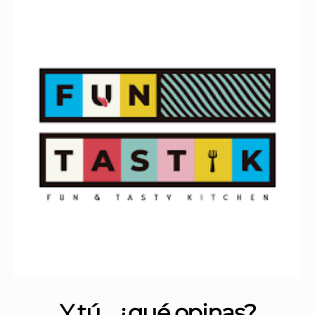
Y tú... ¿qué opinas?