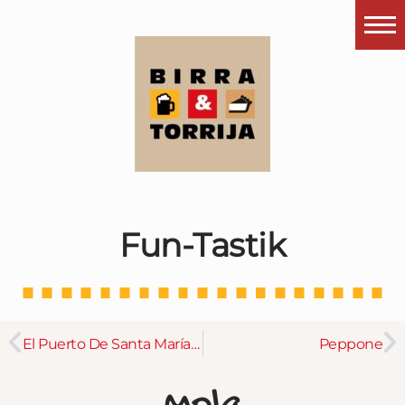
Portada
¿Esto que es pués?
Últimas visitas
Todos los garitos
Se me apetece…
Fun-Tastik
Por el mundo
Contactar
Instagram
El Puerto De Santa María – Noviembre 2021
Peppone