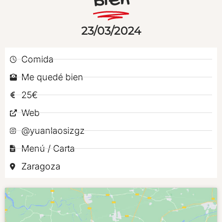
Bien
23/03/2024
Comida
Me quedé bien
25€
Web
@yuanlaosizgz
Menú / Carta
Zaragoza