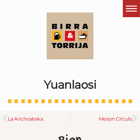
Portada
¿Esto que es pués?
Últimas visitas
Todos los garitos
Se me apetece…
Yuanlaosi
Por el mundo
Contactar
Instagram
La Anchoateka
Meson Círculo