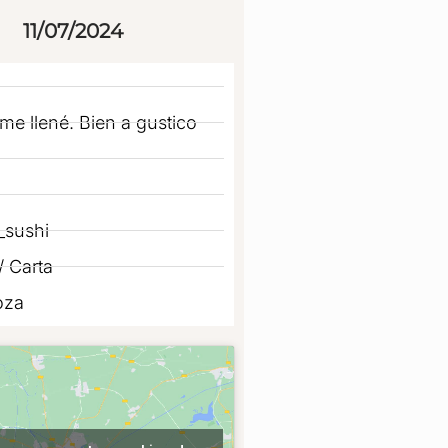
11/07/2024
me llené. Bien a gustico
_sushi
 Carta
oza