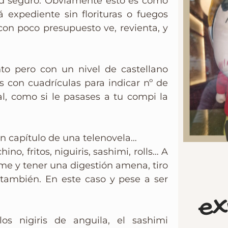
dad seguro. Obviamente esto es como
 expediente sin florituras o fuegos
o con poco presupuesto ve, revienta, y
nto pero con un nivel de castellano
es con cuadrículas para indicar nº de
al, como si le pasases a tu compi la
n capítulo de una telenovela…
no, fritos, niguiris, sashimi, rolls… A
arme y tener una digestión amena, tiro
 también. En este caso y pese a ser
ex
s nigiris de anguila, el sashimi