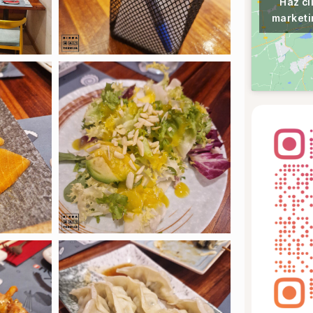
Haz cl
marketi