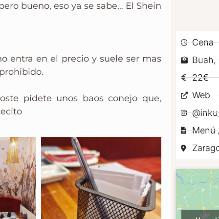
pero bueno, eso ya se sabe… El Shein
Cena
 no entra en el precio y suele ser mas
Buah, 
prohibido.
22€
Web
coste pídete unos baos conejo que,
ecito
@inku
Menú /
Zarag