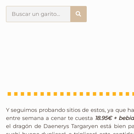
Portada
¿Esto que es pués?
Últimas visitas
Todos los garitos
Se me apetece…
Y seguimos probando sitios de estos, ya que ha
Por el mundo
entre semana a cenar te cuesta
18.95€ + bebi
el dragón de Daenerys Targaryen está bien para
Contactar