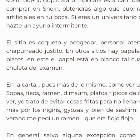
sushi bueno duplicará o triplicará esta canti
Instagram
comprar en Shein, obtendrás algo que cubrirá
artificiales en tu boca. Si eres un universitari
hazte un ayuno intermitente.
El sitio es coqueto y acogedor, personal ate
chapurreado justito. En otros sitios hay papel
platos…en este el papel está en blanco tal cu
chuleta del examen.
En la carta… pues más de lo mismo, como ver u
Sopas, fieos, ramen, dimsum, platos típicos de chi
ver, yo trato de evitar cosas fritas para no llen
más por los nigiris, gyozas y bien de sashimi
verano me pedí un ramen… que era flojo flojo
En general salvo alguna excepción como lo